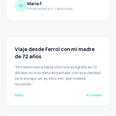
María F.
M
Primer embarazo · Centro Vigo
Viaje desde Ferrol con mi madre
de 72 años
"Mi madre nunca había visto una ecografía así. El
día que vio a su nieta en pantalla, con esa claridad,
se le escapó un 'ay, Dios mío' que todavía
recuerdo."
Sara L.
A Coruña