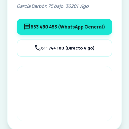
García Barbón 75 bajo, 36201 Vigo
chat
653 480 453 (WhatsApp General)
call
611 744 180 (Directo Vigo)