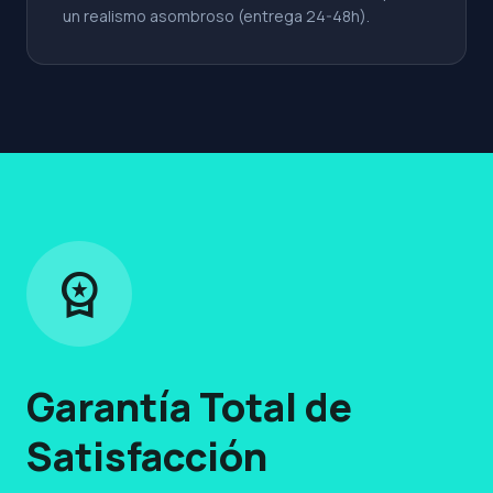
un realismo asombroso (entrega 24-48h).
workspace_premium
Garantía Total de
Satisfacción