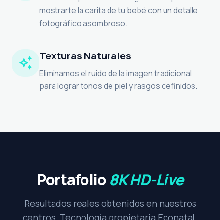
mostrarte la carita de tu bebé con un detalle
fotográfico asombroso.
Texturas Naturales
auto_awesome
Eliminamos el ruido de la imagen tradicional
para lograr tonos de piel y rasgos definidos.
Portafolio
8K HD-Live
Resultados reales obtenidos en nuestros
centros. Tecnología propietaria Econatal.