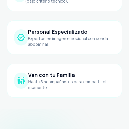
(bajo criterio técnico).
Personal Especializado
verified
Expertos en imagen emocional con sonda
abdominal.
Ven con tu Familia
family_restroom
Hasta 5 acompañantes para compartir el
momento.