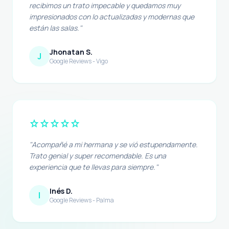
recibimos un trato impecable y quedamos muy
impresionados con lo actualizadas y modernas que
están las salas."
Jhonatan S.
J
Google Reviews - Vigo
star
star
star
star
star
"Acompañé a mi hermana y se vió estupendamente.
Trato genial y super recomendable. Es una
experiencia que te llevas para siempre."
Inés D.
I
Google Reviews - Palma