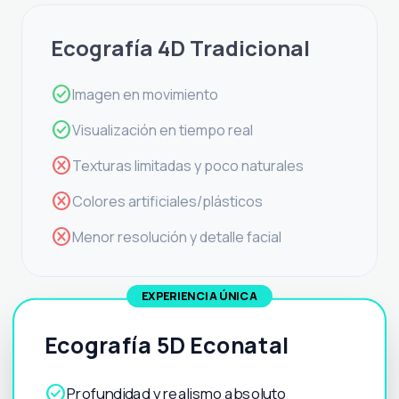
Ecografía 4D Tradicional
check_circle
Imagen en movimiento
check_circle
Visualización en tiempo real
cancel
Texturas limitadas y poco naturales
cancel
Colores artificiales/plásticos
cancel
Menor resolución y detalle facial
EXPERIENCIA ÚNICA
Ecografía 5D Econatal
check_circle
Profundidad y realismo absoluto