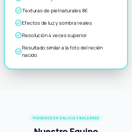
check_circle
Texturas de piel naturales 8K
check_circle
Efectos de luz y sombra reales
check_circle
Resolución 4 veces superior
Resultado similar a la foto del recién
check_circle
nacido
PIONEROS EN GALICIA Y BALEARES
Nuestro Equipo