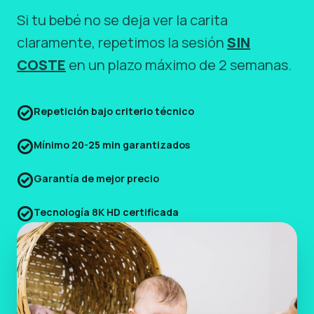
Si tu bebé no se deja ver la carita
claramente, repetimos la sesión
SIN
COSTE
en un plazo máximo de 2 semanas.
check_circle
Repetición bajo criterio técnico
check_circle
Mínimo 20-25 min garantizados
check_circle
Garantía de mejor precio
check_circle
Tecnología 8K HD certificada