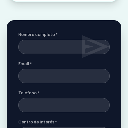
send
Nombre completo *
Email *
Teléfono *
Centro de Interés *