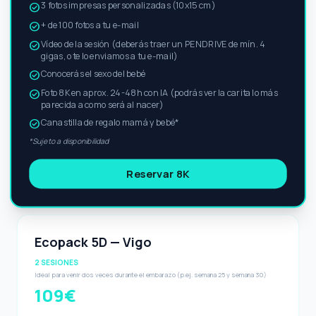
3 fotos impresas personalizadas (10x15 cm)
check_circle
+ de 100 fotos a tu e-mail
check_circle
Vídeo de la sesión (deberás traer un PENDRIVE de mín. 4
check_circle
gigas, o te lo enviamos a tu e-mail)
Conocerás el sexo del bebé
check_circle
Foto 8K en aprox. 24-48h con IA (podrás ver la carita lo más
check_circle
parecida a como será al nacer)
Canastilla de regalo mamá y bebé*
check_circle
*Sujeto a disponibilidad
Reservar 8K
Ecopack 5D — Vigo
2 SESIONES
Ideal para venir dos veces durante el embarazo (p.ej. semana 25 y semana 30)
109€