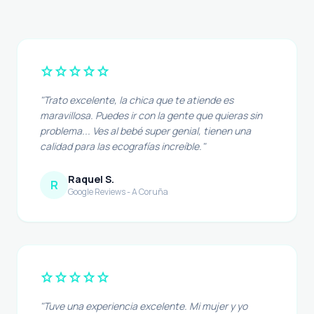
star
star
star
star
star
"Trato excelente, la chica que te atiende es
maravillosa. Puedes ir con la gente que quieras sin
problema... Ves al bebé super genial, tienen una
calidad para las ecografías increíble."
Raquel S.
R
Google Reviews - A Coruña
star
star
star
star
star
"Tuve una experiencia excelente. Mi mujer y yo